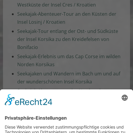
Westküste der Insel Cres / Kroatien
Seekajak-Abenteuer-Tour an den Küsten der
Insel Losinj / Kroatien
Seekajak-Tour entlang der Ost- und Südküste
der Insel Korsika zu den Kreidefelsen von
Bonifacio
Seekajak-Erlebnis um das Cap Corse im wilden
Norden Korsikas
Seekajaken und Wandern im Bach um und auf
der wunderschönen Insel Korsika
Seekajak-Abenteuer an der Nord-und
Nordwest-Küste von Sardinien
Seekajak-Touren auf dem Alten Rhein und
Bodensee