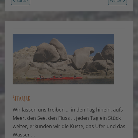
Vorheriger Beitrag: Seekajak-Abenteuer-Tour an den Küsten der Insel Losi
Nächster Beitra
Zurück
Weiter
Seekajak
Wir lassen uns treiben ... in den Tag hinein, aufs
Meer, den See, den Fluss ... jeden Tag ein Stück
weiter, erkunden wir die Küste, das Ufer und das
Wasser ...