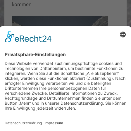
kommen
IGLU-ABENTEUER
Mit Sägen und Schaufeln ausgerüstet versuchen
wir, es den Inuits gleich zutun und uns ein
winterfeste Unterkunft zu bauen. Die
Abenteurer können dann die Nacht im Iglu
verbringen ...