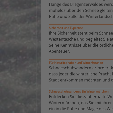
Hänge des Bregenzerwaldes werde
mühelos über den Schnee gleiten 
Ruhe und Stille der Winterlandsch
Sicherheit und Expertise
Ihre Sicherheit steht beim Schnee
Westentasche und begleitet Sie auf
Seine Kenntnisse über die örtli
Abenteuer.
Für Naturliebhaber und Winterfreunde
Schneeschuhwandern erfordert kei
dass jeder die winterliche Pracht 
Stadt entkommen möchten und di
Schneeschuhwandern: Ein Wintermärchen
Entdecken Sie die zauberhafte We
Wintermärchen, das Sie mit ihrer
ein in die Ruhe und Magie des Win