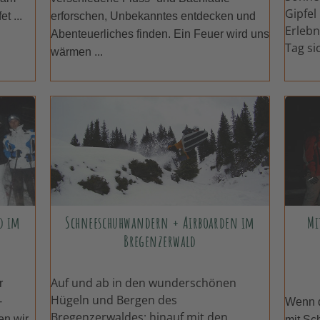
Gipfel
t ...
erforschen, Unbekanntes entdecken und
Erlebn
Abenteuerliches finden. Ein Feuer wird uns
Tag sic
wärmen ...
d im
Schneeschuhwandern + Airboarden im
Mi
Bregenzerwald
Auf und ab in den wunderschönen
r
Hügeln und Bergen des
-
Wenn d
Bregenzerwaldes: hinauf mit den
en wir
mit Sc