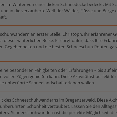
n im Winter von einer dicken Schneedecke bedeckt. Mit 
und in die verzauberte Welt der Wälder, Flüsse und Berge e
aft.
schuhwandern an erster Stelle. Christoph, Ihr erfahrener G
 dieser winterlichen Reise. Er sorgt dafür, dass Ihre Erfahru
chen Gegebenheiten und die besten Schneeschuh-Routen gara
ne besonderen Fähigkeiten oder Erfahrungen – bis auf ein
in vollen Zügen genießen kann. Diese Aktivität ist perfekt fü
e unberührte Schneelandschaft erleben wollen.
lt des Schneeschuhwanderns im Bregenzerwald. Diese Aktivit
 unberührten Schönheit verzaubert. Lassen Sie den Alltagsst
ters. Schneeschuhwandern ist die perfekte Möglichkeit, die