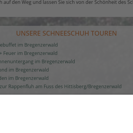
ch auf den Weg und lassen Sie sich von der Schönheit des S
UNSERE SCHNEESCHUH TOUREN
buffet im Bregenzerwald
 Feuer im Bregenzerwald
nnenuntergang im Bregenzerwald
ond im Bregenzerwald
den im Bregenzerwald
zur Rappenfluh am Fuss des Hittisberg/Bregenzerwald