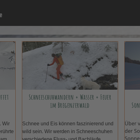
ffet
Schneeschuhwandern + Wasser + Feuer
im Bregenzerwald
Son
Über v
. Wir
Schnee und Eis können faszinierend und
der S
erührte
wild sein. Wir werden in Schneeschuhen
Sonne
 am
verschiedene Fluss- und Bachläufe