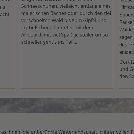
Schneeschuhen, vielleicht entlang eines
uns
Hittisa
malerischen Baches oder durch den tief
Nacht
Subers
verschneiten Wald bis zum Gipfel und
Fackel
im Tiefschnee hinunter mit dem
Waldes
Airboard, mit viel Spaß, je steiler umso
sagen
schneller geht's ins Tal ...
des Fe
entdec
Dort l
und Ge
den Sa
 Ihnen, die unberührte Winterlandschaft in ihrer vollen Pr