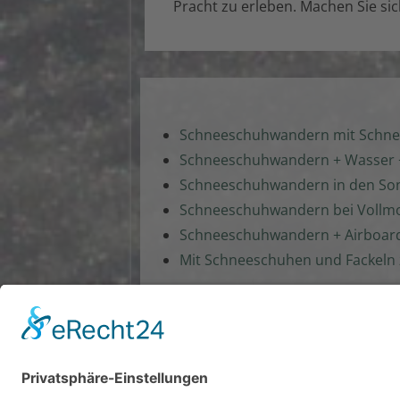
Pracht zu erleben. Machen Sie si
Schneeschuhwandern mit Schnee
Schneeschuhwandern + Wasser +
Schneeschuhwandern in den So
Schneeschuhwandern bei Vollm
Schneeschuhwandern + Airboar
Mit Schneeschuhen und Fackeln 
Schneeschuhwandern
Langlaufen
Iglu-Abenteuer im Bregenzerwald
Schnee-Unterkünfte bauen