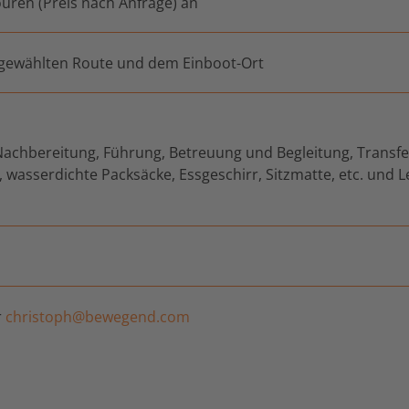
uren (Preis nach Anfrage) an
 gewählten Route und dem Einboot-Ort
Nachbereitung, Führung, Betreuung und Begleitung, Transf
wasserdichte Packsäcke, Essgeschirr, Sitzmatte, etc. und 
r
christoph@bewegend.com