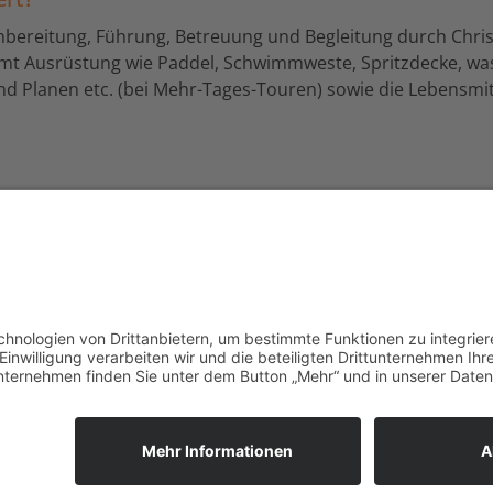
hbereitung, Führung, Betreuung und Begleitung durch Chris
mt Ausrüstung wie Paddel, Schwimmweste, Spritzdecke, was
nd Planen etc. (bei Mehr-Tages-Touren) sowie die Lebensmit
tag) um 9 Uhr am vereinbarten Treffpunkt.
Lochau · T +43 664 7670520 ·
info@bewegend.com
Impressum
Datenschutz
AGBs