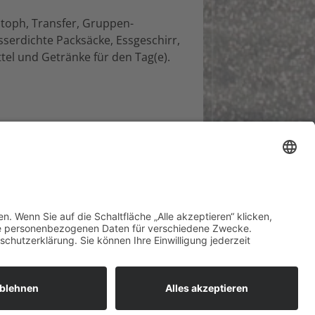
toph, Transfer, Gruppen-
serdichte Packsäcke, Essgeschirr,
tel und Getränke für den Tag(e).