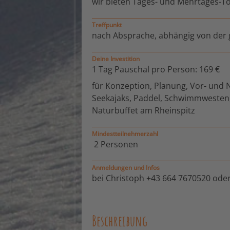
wir bieten Tages- und Mehrtages-To
Treffpunkt
nach Absprache, abhängig von der
Deine Investition
1 Tag Pauschal pro Person: 169 €
für Konzeption, Planung, Vor- und 
Seekajaks, Paddel, Schwimmwesten, 
Naturbuffet am Rheinspitz
Mindestteilnehmerzahl
2 Personen
Anmeldungen und Infos
bei Christoph +43 664 7670520 ode
Beschreibung