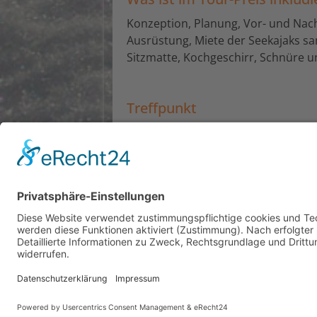
Konzeption, Planung, Vor- und Nac
Ausrüstung, Miete der Seekajaks sa
Sitzmatte, Kochgeschirr, Schnüre u
Treffpunkt
am Tourtag (bzw. am ersten Paddel
Firmentrainings
Lehrlingstrainings
Personaltrainings
Christoph Oberhauser · Neue Schanze 20/8 · A-6900 