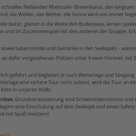
 schneller fließenden Rheintaler-Binnenkanal, den langsam
nd, die Wellen, das Wetter, die Sonne wird uns immer beglei
de Natur, gleiten in die Weite den Bodensees, lernen spiel
 und im Zusammenspiel mit den anderen der Gruppe. Erfah
sowie Lebensmittel und Getränke in den Seekajaks – wasser
 an dafür vorgesehenen Plätzen unter freiem Himmel, mit S
ich geführt und begleitet! Je nach Wetterlage und Seegang 
 Wetterlage eine sichere Tour nicht zulässt, wird die Tour a
bitte in unseren AGBs.
nisse.
Grundvoraussetzung sind Schwimmkenntnisse und ei
Beginn eine Einschulung auf dem Seekajak und einen Safety
und mit Spaß meistern!
ert?